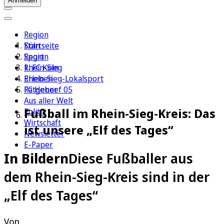
Anmelden
Region
Köln
Startseite
Sport
Region
1. FC Köln
Rhein-Sieg
Erleben
Rhein-Sieg-Lokalsport
Ratgeber
FC Hennef 05
Aus aller Welt
Fußball im Rhein-Sieg-Kreis: Das
Politik
Wirtschaft
ist unsere „Elf des Tages“
Newsletter
E-Paper
In Bildern
Diese Fußballer aus
dem Rhein-Sieg-Kreis sind in der
„Elf des Tages“
Von