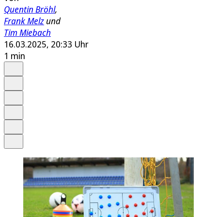
Quentin Bröhl
,
Frank Melz
und
Tim Miebach
16.03.2025, 20:33 Uhr
1 min
Auf Google bevorzugen
Anhören
Schrift
Merken
Drucken
Teilen