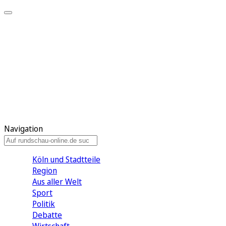
Meine KR
Meine Artikel
Meine Region
Meine Newsletter
Gewinnspiele
Mein Rundschau PLUS
Mein E-Paper
Navigation
Köln und Stadtteile
Region
Aus aller Welt
Sport
Politik
Debatte