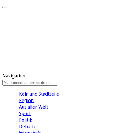
Meine KR
Meine Artikel
Meine Region
Meine Newsletter
Gewinnspiele
Mein Rundschau PLUS
Mein E-Paper
Navigation
Köln und Stadtteile
Region
Aus aller Welt
Sport
Politik
Debatte