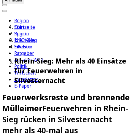
Anmelden
Region
Köln
Startseite
Sport
Region
1. FC Köln
Rhein-Sieg
Erleben
Silvester
Ratgeber
Rhein-Sieg: Mehr als 40 Einsätze
Aus aller Welt
Politik
für Feuerwehren in
Wirtschaft
Silvesternacht
Newsletter
E-Paper
Feuerwerksreste und brennende
Mülleimer
Feuerwehren in Rhein-
Sieg rücken in Silvesternacht
mehr als 40-mal aus