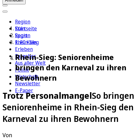
Anmelden
Region
Köln
Startseite
Sport
Region
1. FC Köln
Rhein-Sieg
Erleben
Rhein-Sieg: Seniorenheime
Ratgeber
Aus aller Welt
bringen den Karneval zu ihren
Politik
Bewohnern
Wirtschaft
Newsletter
E-Paper
Trotz Personalmangel
So bringen
Seniorenheime in Rhein-Sieg den
Karneval zu ihren Bewohnern
Von