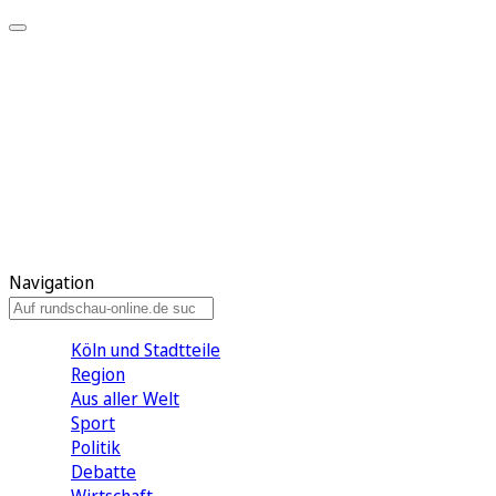
Meine KR
Meine Artikel
Meine Region
Meine Newsletter
Gewinnspiele
Mein Rundschau PLUS
Mein E-Paper
Navigation
Köln und Stadtteile
Region
Aus aller Welt
Sport
Politik
Debatte