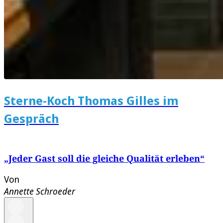
Sterne-Koch Thomas Gilles im
Gespräch
„Jeder Gast soll die gleiche Qualität erleben“
Von
Annette Schroeder