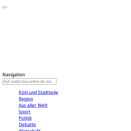
Meine KR
Meine Artikel
Meine Region
Meine Newsletter
Gewinnspiele
Mein Rundschau PLUS
Mein E-Paper
Navigation
Köln und Stadtteile
Region
Aus aller Welt
Sport
Politik
Debatte