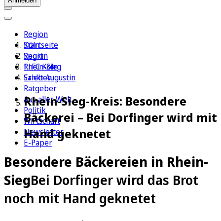
Anmelden
Region
Köln
Startseite
Sport
Region
1. FC Köln
Rhein-Sieg
Erleben
Sankt Augustin
Ratgeber
Rhein-Sieg-Kreis: Besondere
Aus aller Welt
Politik
Bäckerei – Bei Dorfinger wird mit
Wirtschaft
Hand geknetet
Newsletter
E-Paper
Besondere Bäckereien in Rhein-
Sieg
Bei Dorfinger wird das Brot
noch mit Hand geknetet