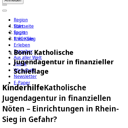
Anmelden
Region
Köln
Startseite
Sport
Region
1. FC Köln
Rhein-Sieg
Erleben
Bonn: Katholische
Ratgeber
Aus aller Welt
Jugendagentur in finanzieller
Politik
Schieflage
Wirtschaft
Newsletter
E-Paper
Kinderhilfe
Katholische
Jugendagentur in finanziellen
Nöten – Einrichtungen in Rhein-
Sieg in Gefahr?