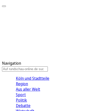
Meine KR
Meine Artikel
Meine Region
Meine Newsletter
Gewinnspiele
Mein Rundschau PLUS
Mein E-Paper
Navigation
Köln und Stadtteile
Region
Aus aller Welt
Sport
Politik
Debatte