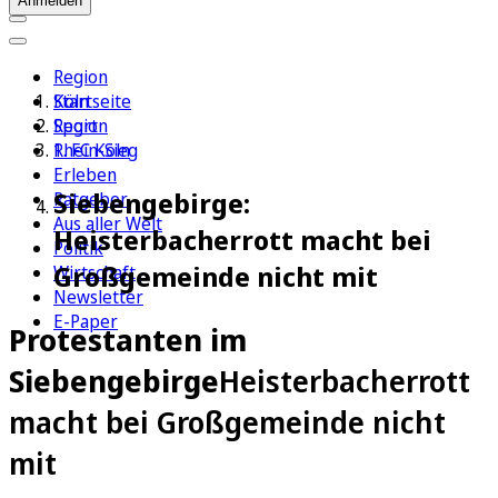
Anmelden
Region
Köln
Startseite
Sport
Region
1. FC Köln
Rhein-Sieg
Erleben
Siebengebirge:
Ratgeber
Aus aller Welt
Heisterbacherrott macht bei
Politik
Großgemeinde nicht mit
Wirtschaft
Newsletter
E-Paper
Protestanten im
Siebengebirge
Heisterbacherrott
macht bei Großgemeinde nicht
mit