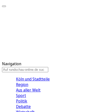
Meine KR
Meine Artikel
Meine Region
Meine Newsletter
Gewinnspiele
Mein Rundschau PLUS
Mein E-Paper
Navigation
Köln und Stadtteile
Region
Aus aller Welt
Sport
Politik
Debatte