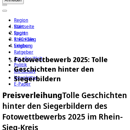
Anmelden
Region
Köln
Startseite
Sport
Region
1. FC Köln
Rhein-Sieg
Erleben
Siegburg
Ratgeber
Fotowettbewerb 2025: Tolle
Aus aller Welt
Politik
Geschichten hinter den
Wirtschaft
Siegerbildern
Newsletter
E-Paper
Preisverleihung
Tolle Geschichten
hinter den Siegerbildern des
Fotowettbewerbs 2025 im Rhein-
Sieg-Kreis