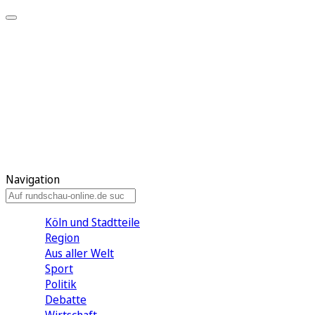
Meine KR
Meine Artikel
Meine Region
Meine Newsletter
Gewinnspiele
Mein Rundschau PLUS
Mein E-Paper
Navigation
Köln und Stadtteile
Region
Aus aller Welt
Sport
Politik
Debatte