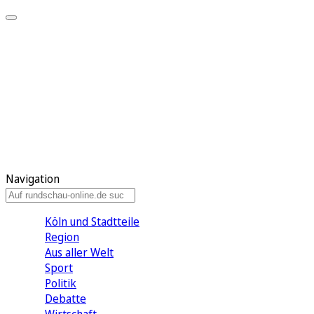
Meine KR
Meine Artikel
Meine Region
Meine Newsletter
Gewinnspiele
Mein Rundschau PLUS
Mein E-Paper
Navigation
Köln und Stadtteile
Region
Aus aller Welt
Sport
Politik
Debatte