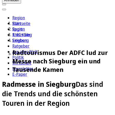
Anmelden
Region
Köln
Startseite
Sport
Region
1. FC Köln
Rhein-Sieg
Erleben
Siegburg
Ratgeber
Radtourismus Der ADFC lud zur
Aus aller Welt
Politik
Messe nach Siegburg ein und
Wirtschaft
Tausende Kamen
Newsletter
E-Paper
Radmesse in Siegburg
Das sind
die Trends und die schönsten
Touren in der Region