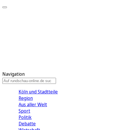
Meine KR
Meine Artikel
Meine Region
Meine Newsletter
Gewinnspiele
Mein Rundschau PLUS
Mein E-Paper
Navigation
Köln und Stadtteile
Region
Aus aller Welt
Sport
Politik
Debatte