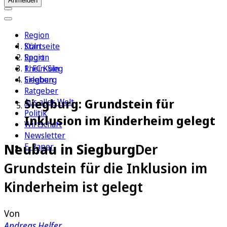
Anmelden
Region
Köln
Startseite
Sport
Region
1. FC Köln
Rhein-Sieg
Erleben
Siegburg
Ratgeber
Siegburg: Grundstein für
Aus aller Welt
Politik
Inklusion im Kinderheim gelegt
Wirtschaft
Newsletter
Neubau in Siegburg
Der
E-Paper
Grundstein für die Inklusion im
Kinderheim ist gelegt
Von
Andreas Helfer