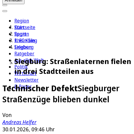
Anmelden
Region
Köln
Startseite
Sport
Region
1. FC Köln
Rhein-Sieg
Erleben
Siegburg
Ratgeber
Siegburg: Straßenlaternen fielen
Aus aller Welt
Politik
in drei Stadtteilen aus
Wirtschaft
Newsletter
Technischer Defekt
Siegburger
E-Paper
Straßenzüge blieben dunkel
Von
Andreas Helfer
30.01.2026, 09:46 Uhr