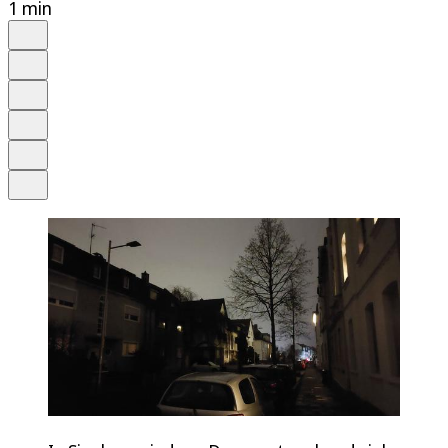
1 min
Auf Google bevorzugen
Anhören
Schrift
Merken
Drucken
Teilen