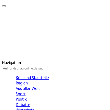
Meine KR
Meine Artikel
Meine Region
Meine Newsletter
Gewinnspiele
Mein Rundschau PLUS
Mein E-Paper
Navigation
Köln und Stadtteile
Region
Aus aller Welt
Sport
Politik
Debatte