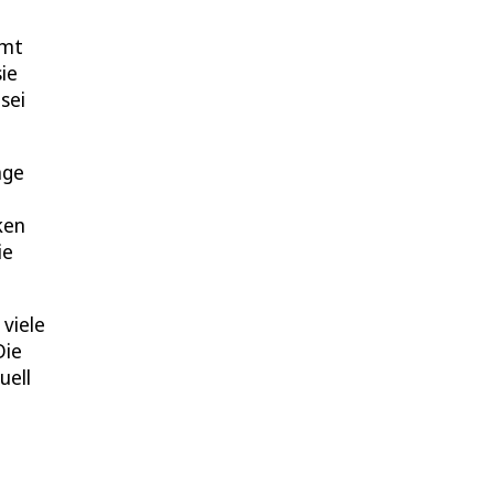
mmt
ie
sei
nge
ken
ie
viele
Die
uell