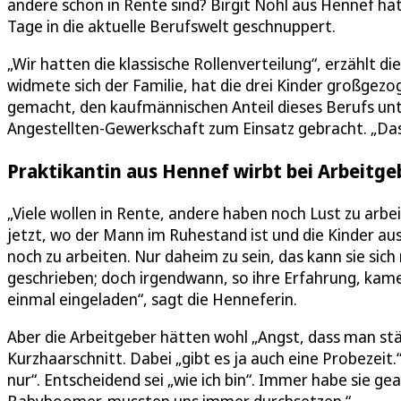
andere schon in Rente sind? Birgit Nohl aus Hennef hat
Tage in die aktuelle Berufswelt geschnuppert.
„Wir hatten die klassische Rollenverteilung“, erzählt d
widmete sich der Familie, hat die drei Kinder großgezog
gemacht, den kaufmännischen Anteil dieses Berufs unt
Angestellten-Gewerkschaft zum Einsatz gebracht. „Das
Praktikantin aus Hennef wirbt bei Arbeitge
„Viele wollen in Rente, andere haben noch Lust zu arbei
jetzt, wo der Mann im Ruhestand ist und die Kinder aus
noch zu arbeiten. Nur daheim zu sein, das kann sie sich
geschrieben; doch irgendwann, so ihre Erfahrung, kame
einmal eingeladen“, sagt die Henneferin.
Aber die Arbeitgeber hätten wohl „Angst, dass man stä
Kurzhaarschnitt. Dabei „gibt es ja auch eine Probezeit.“
nur“. Entscheidend sei „wie ich bin“. Immer habe sie ge