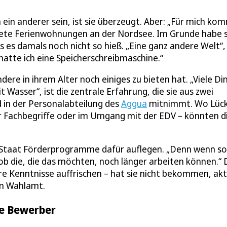
 ein anderer sein, ist sie überzeugt. Aber: „Für mich ko
altete Ferienwohnungen an der Nordsee. Im Grunde habe s
s es damals noch nicht so hieß. „Eine ganz andere Welt“, 
 hatte ich eine Speicherschreibmaschine.“
ndere in ihrem Alter noch einiges zu bieten hat. „Viele Di
t Wasser“, ist die zentrale Erfahrung, die sie aus zwei
 in der Personalabteilung des
Aggua
mitnimmt. Wo Lüc
her Fachbegriffe oder im Umgang mit der EDV – könnten d
r Staat Förderprogramme dafür auflegen. „Denn wenn so 
b die, die das möchten, noch länger arbeiten können.“ 
hre Kenntnisse auffrischen – hat sie nicht bekommen, akt
hen Wahlamt.
ere Bewerber