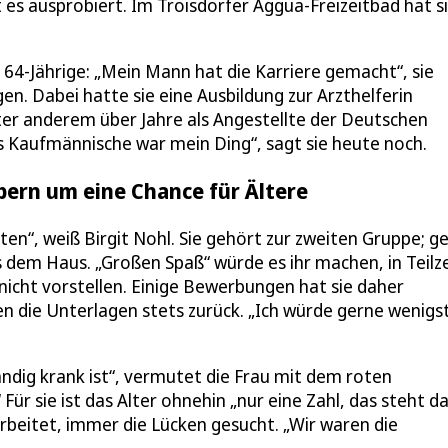
 es ausprobiert. Im Troisdorfer Aggua-Freizeitbad hat s
ie 64-Jährige: „Mein Mann hat die Karriere gemacht“, sie
en. Dabei hatte sie eine Ausbildung zur Arzthelferin
er anderem über Jahre als Angestellte der Deutschen
 Kaufmännische war mein Ding“, sagt sie heute noch.
bern um eine Chance für Ältere
ten“, weiß Birgit Nohl. Sie gehört zur zweiten Gruppe; g
 dem Haus. „Großen Spaß“ würde es ihr machen, in Teilze
 nicht vorstellen. Einige Bewerbungen hat sie daher
n die Unterlagen stets zurück. „Ich würde gerne wenigs
ndig krank ist“, vermutet die Frau mit dem roten
 Für sie ist das Alter ohnehin „nur eine Zahl, das steht d
arbeitet, immer die Lücken gesucht. „Wir waren die