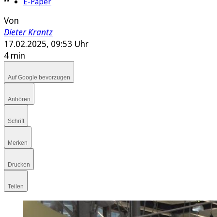
E-Paper
Von
Dieter Krantz
17.02.2025, 09:53 Uhr
4 min
Auf Google bevorzugen
Anhören
Schrift
Merken
Drucken
Teilen