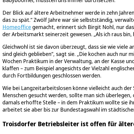
Babyboomer, mussten uns immer durchsetzen.“
Der Blick auf ältere Arbeitnehmer werde in zehn Jahren
das zu spät.“ Zwölf Jahre war sie selbstständig, verw
Homeoffice
gemacht, erinnert sich Birgit Nohl, nur das
der Arbeitsmarkt seinerzeit gewesen. „Als ich raus bin,
Gleichwohl ist sie davon überzeugt, dass sie wie viele a
sind gleich geblieben“, sagt sie. „Die kochen auch nur mi
Wochen Praktikum in der Verwaltung, an der Kasse und
klaffen – zum Beispiel angesichts der Vielzahl englisc
durch Fortbildungen geschlossen werden.
Wie bei Langzeitarbeitslosen könne vielleicht auch de
Menschen gesucht werden, sollte man sich überlegen, o
damals erhoffte Stelle – in dem Praktikum wollte sie i
arbeitet sie aber bis zur Bundestagswahl im städtisc
Troisdorfer Betriebsleiter ist offen für ält