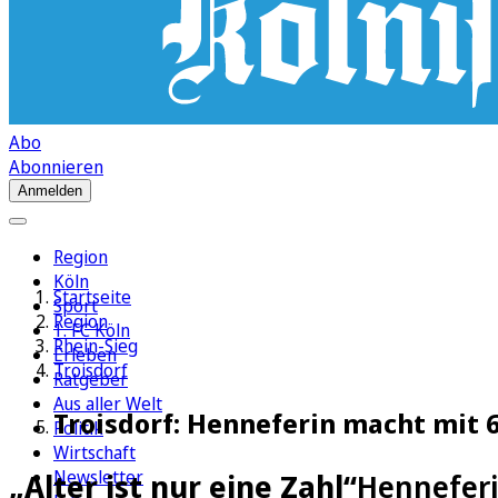
Abo
Abonnieren
Anmelden
Region
Köln
Startseite
Sport
Region
1. FC Köln
Rhein-Sieg
Erleben
Troisdorf
Ratgeber
Aus aller Welt
Troisdorf: Henneferin macht mit
Politik
Wirtschaft
Newsletter
„Alter ist nur eine Zahl“
Henneferi