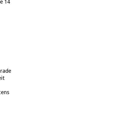
ie 14
erade
it
tens
a