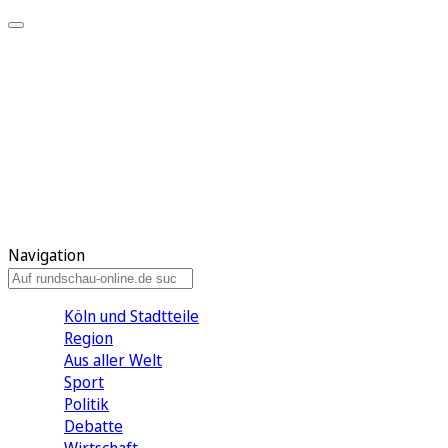
Meine KR
Meine Artikel
Meine Region
Meine Newsletter
Gewinnspiele
Mein Rundschau PLUS
Mein E-Paper
Navigation
Köln und Stadtteile
Region
Aus aller Welt
Sport
Politik
Debatte