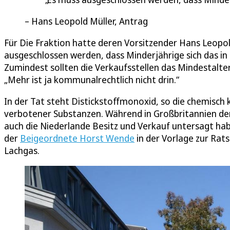
Hans Leopold Müller, Antrag
Für Die Fraktion hatte deren Vorsitzender Hans Leopold
ausgeschlossen werden, dass Minderjährige sich das i
Zumindest sollten die Verkaufsstellen das Mindestalte
„Mehr ist ja kommunalrechtlich nicht drin.“
In der Tat steht Distickstoffmonoxid, so die chemisch
verbotener Substanzen. Während in Großbritannien der
auch die Niederlande Besitz und Verkauf untersagt habe
der
Beigeordnete Horst Wende
in der Vorlage zur Rat
Lachgas.