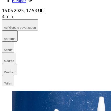
E-Paper
16.06.2025, 17:53 Uhr
4 min
Auf Google bevorzugen
Anhören
Schrift
Merken
Drucken
Teilen