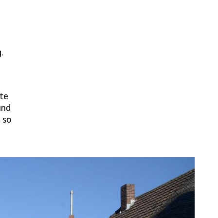
.
.
ste
und
 so