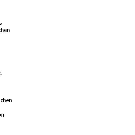
s
chen
.
uchen
on