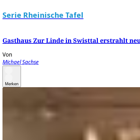
Serie Rheinische Tafel
Gasthaus Zur Linde in Swisttal erstrahlt 
Von
Michael Sachse
Merken