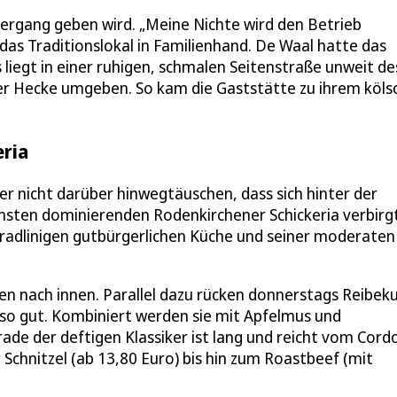
bergang geben wird. „Meine Nichte wird den Betrieb
 das Traditionslokal in Familienhand. De Waal hatte das
egt in einer ruhigen, schmalen Seitenstraße unweit de
er Hecke umgeben. So kam die Gaststätte zu ihrem köls
eria
ber nicht darüber hinwegtäuschen, dass sich hinter der
nsten dominierenden Rodenkirchener Schickeria verbirgt
eradlinigen gutbürgerlichen Küche und seiner moderaten
en nach innen. Parallel dazu rücken donnerstags Reibek
so gut. Kombiniert werden sie mit Apfelmus und
rade der deftigen Klassiker ist lang und reicht vom Cord
 Schnitzel (ab 13,80 Euro) bis hin zum Roastbeef (mit