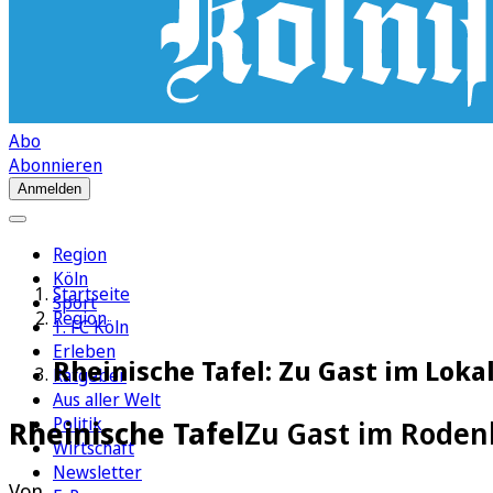
Abo
Abonnieren
Anmelden
Region
Köln
Startseite
Sport
Region
1. FC Köln
Erleben
Rheinische Tafel: Zu Gast im Loka
Ratgeber
Aus aller Welt
Politik
Rheinische Tafel
Zu Gast im Rodenk
Wirtschaft
Newsletter
Von