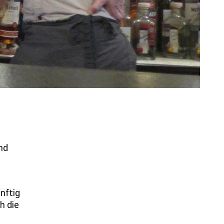
nd
nftig
h die