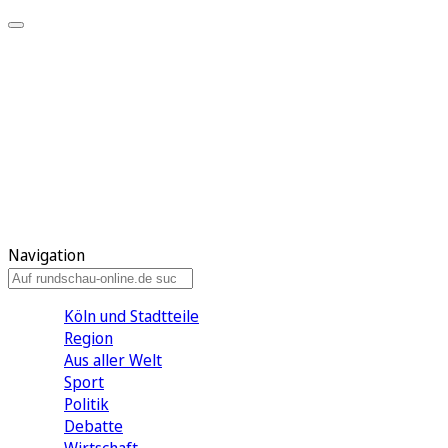
Meine KR
Meine Artikel
Meine Region
Meine Newsletter
Gewinnspiele
Mein Rundschau PLUS
Mein E-Paper
Navigation
Köln und Stadtteile
Region
Aus aller Welt
Sport
Politik
Debatte