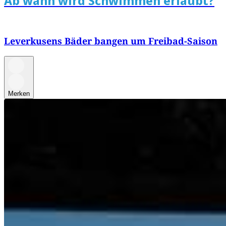
Ab wann wird Schwimmen erlaubt?
Leverkusens Bäder bangen um Freibad-Saison
Merken