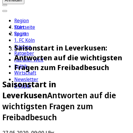
Anmelden
Region
Köln
Startseite
Sport
Region
1. FC Köln
Saisonstart in Leverkusen:
Erleben
Ratgeber
Antworten auf die wichtigsten
Aus aller Welt
Fragen zum Freibadbesuch
Politik
Wirtschaft
Newsletter
Saisonstart in
E-Paper
Leverkusen
Antworten auf die
wichtigsten Fragen zum
Freibadbesuch
27.05.2020, 09:00 Uhr