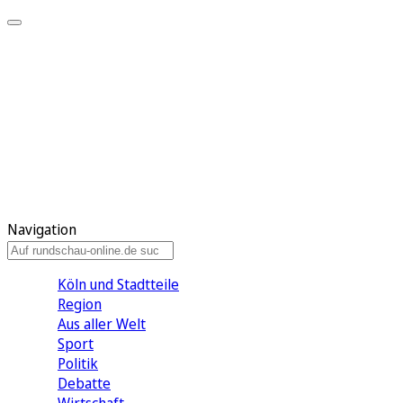
Meine KR
Meine Artikel
Meine Region
Meine Newsletter
Gewinnspiele
Mein Rundschau PLUS
Mein E-Paper
Navigation
Köln und Stadtteile
Region
Aus aller Welt
Sport
Politik
Debatte