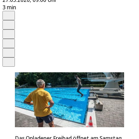
3 min
Auf Google bevorzugen
Anhören
Schrift
Merken
Drucken
Teilen
Das Opladener Freibad öffnet am Samstag.