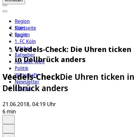
Anmelden
Region
Köln
Startseite
Sport
Region
1. FC Köln
Veedels-Check: Die Uhren ticken
Erleben
Ratgeber
in Dellbrück anders
Aus aller Welt
Politik
Veedels-Check
Die Uhren ticken in
Wirtschaft
Newsletter
Dellbrück anders
E-Paper
21.06.2018, 04:19 Uhr
6 min
Auf Google bevorzugen
Anhören
Schrift