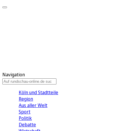
Meine KR
Meine Artikel
Meine Region
Meine Newsletter
Gewinnspiele
Mein Rundschau PLUS
Mein E-Paper
Navigation
Köln und Stadtteile
Region
Aus aller Welt
Sport
Politik
Debatte