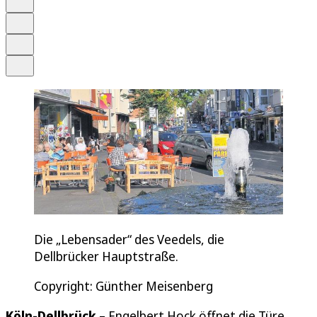
Merken
Drucken
Teilen
Die „Lebensader“ des Veedels, die
Dellbrücker Hauptstraße.
Copyright: Günther Meisenberg
Köln-Dellbrück
– Engelbert Hock öffnet die Türe