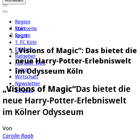
Anmelden
Region
Köln
Startseite
Sport
Region
1. FC Köln
„Visions of Magic“: Das bietet die
Erleben
Ratgeber
neue Harry-Potter-Erlebniswelt
Aus aller Welt
im Odysseum Köln
Politik
Wirtschaft
Newsletter
„Visions of Magic“
Das bietet die
E-Paper
neue Harry-Potter-Erlebniswelt
im Kölner Odysseum
Von
Carolin Raab