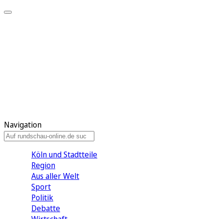
Meine KR
Meine Artikel
Meine Region
Meine Newsletter
Gewinnspiele
Mein Rundschau PLUS
Mein E-Paper
Navigation
Köln und Stadtteile
Region
Aus aller Welt
Sport
Politik
Debatte