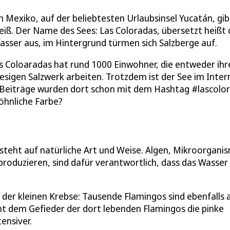
n Mexiko, auf der beliebtesten Urlaubsinsel Yucatán, gib
iß. Der Name des Sees: Las Coloradas, übersetzt heißt 
Wasser aus, im Hintergrund türmen sich Salzberge auf.
Las Coloaradas hat rund 1000 Einwohner, die entweder ihr
esigen Salzwerk arbeiten. Trotzdem ist der See im Inter
0 Beiträge wurden dort schon mit dem Hashtag #lascolo
öhnliche Farbe?
steht auf natürliche Art und Weise. Algen, Mikroorgani
produzieren, sind dafür verantwortlich, dass das Wasser
 der kleinen Krebse: Tausende Flamingos sind ebenfalls 
ht dem Gefieder der dort lebenden Flamingos die pinke
ensiver.