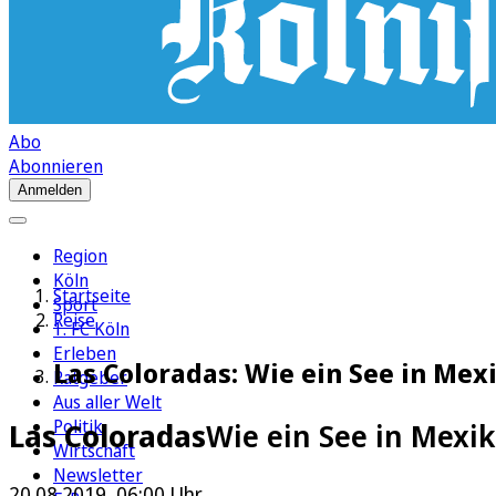
Abo
Abonnieren
Anmelden
Region
Köln
Startseite
Sport
Reise
1. FC Köln
Erleben
Las Coloradas: Wie ein See in M
Ratgeber
Aus aller Welt
Politik
Las Coloradas
Wie ein See in Mexi
Wirtschaft
Newsletter
20.08.2019, 06:00 Uhr