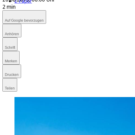
E-Paper
2 min
Auf Google bevorzugen
Anhören
Schrift
Merken
Drucken
Teilen