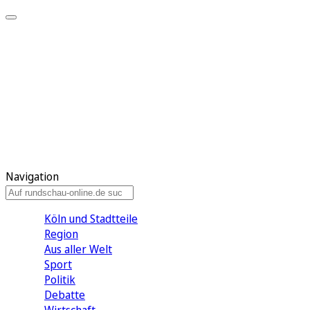
Meine KR
Meine Artikel
Meine Region
Meine Newsletter
Gewinnspiele
Mein Rundschau PLUS
Mein E-Paper
Navigation
Köln und Stadtteile
Region
Aus aller Welt
Sport
Politik
Debatte