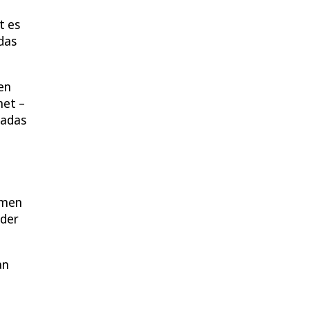
t es
das
en
net –
radas
smen
 der
an