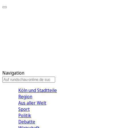
Meine KR
Meine Artikel
Meine Region
Meine Newsletter
Gewinnspiele
Mein Rundschau PLUS
Mein E-Paper
Navigation
Köln und Stadtteile
Region
Aus aller Welt
Sport
Politik
Debatte