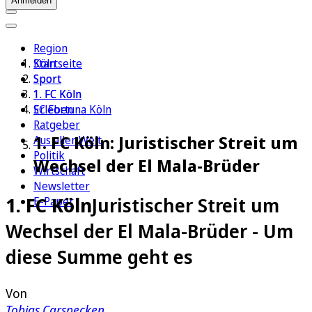
Anmelden
Region
Köln
Startseite
Sport
Sport
1. FC Köln
1. FC Köln
Erleben
SC Fortuna Köln
Ratgeber
1. FC Köln: Juristischer Streit um
Aus aller Welt
Politik
Wechsel der El Mala-Brüder
Wirtschaft
Newsletter
1. FC Köln
Juristischer Streit um
E-Paper
Wechsel der El Mala-Brüder - Um
diese Summe geht es
Von
Tobias Carspecken