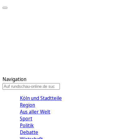
Meine KR
Meine Artikel
Meine Region
Meine Newsletter
Gewinnspiele
Mein Rundschau PLUS
Mein E-Paper
Navigation
Köln und Stadtteile
Region
Aus aller Welt
Sport
Politik
Debatte