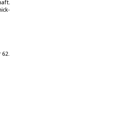
haft.
ick-
 62.