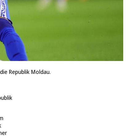
 die Republik Moldau.
ublik
am
k
ner