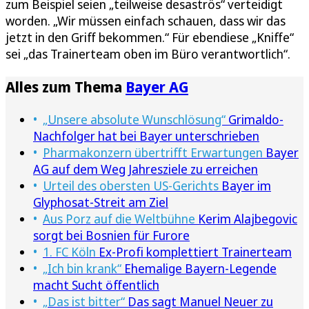
zum Beispiel seien „teilweise desaströs“ verteidigt
worden. „Wir müssen einfach schauen, dass wir das
jetzt in den Griff bekommen.“ Für ebendiese „Kniffe“
sei „das Trainerteam oben im Büro verantwortlich“.
Alles zum Thema
Bayer AG
„Unsere absolute Wunschlösung“
Grimaldo-
Nachfolger hat bei Bayer unterschrieben
Pharmakonzern übertrifft Erwartungen
Bayer
AG auf dem Weg Jahresziele zu erreichen
Urteil des obersten US-Gerichts
Bayer im
Glyphosat-Streit am Ziel
Aus Porz auf die Weltbühne
Kerim Alajbegovic
sorgt bei Bosnien für Furore
1. FC Köln
Ex-Profi komplettiert Trainerteam
„Ich bin krank“
Ehemalige Bayern-Legende
macht Sucht öffentlich
„Das ist bitter“
Das sagt Manuel Neuer zu