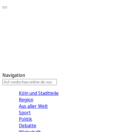
Meine KR
Meine Artikel
Meine Region
Meine Newsletter
Gewinnspiele
Mein Rundschau PLUS
Mein E-Paper
Navigation
Köln und Stadtteile
Region
Aus aller Welt
Sport
Politik
Debatte