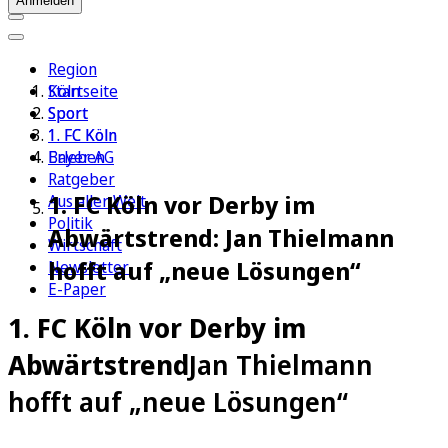
Anmelden
Region
Köln
Startseite
Sport
Sport
1. FC Köln
1. FC Köln
Erleben
Bayer AG
Ratgeber
1. FC Köln vor Derby im
Aus aller Welt
Politik
Abwärtstrend: Jan Thielmann
Wirtschaft
hofft auf „neue Lösungen“
Newsletter
E-Paper
1. FC Köln vor Derby im
Abwärtstrend
Jan Thielmann
hofft auf „neue Lösungen“