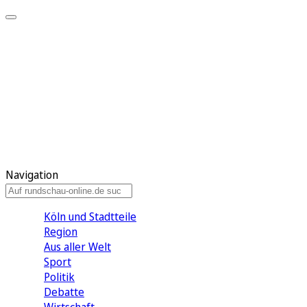
Meine KR
Meine Artikel
Meine Region
Meine Newsletter
Gewinnspiele
Mein Rundschau PLUS
Mein E-Paper
Navigation
Köln und Stadtteile
Region
Aus aller Welt
Sport
Politik
Debatte