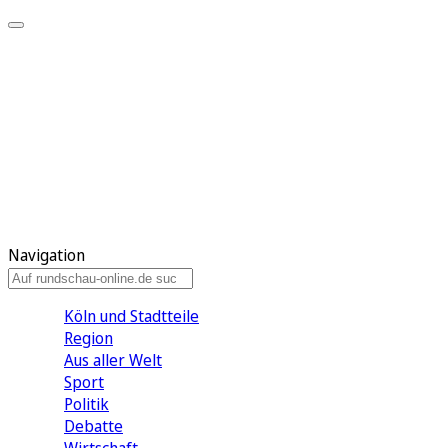
Meine KR
Meine Artikel
Meine Region
Meine Newsletter
Gewinnspiele
Mein Rundschau PLUS
Mein E-Paper
Navigation
Köln und Stadtteile
Region
Aus aller Welt
Sport
Politik
Debatte