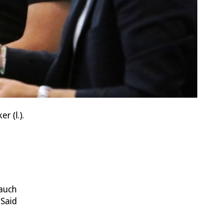
r (l.).
 auch
 Said