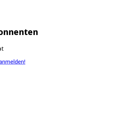
Abonnenten
at
 anmelden!