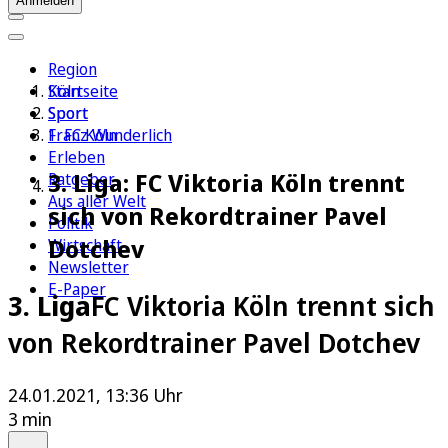
Anmelden
Region
Köln
Startseite
Sport
Sport
1. FC Köln
Franz Wunderlich
Erleben
3. Liga: FC Viktoria Köln trennt
Ratgeber
Aus aller Welt
sich von Rekordtrainer Pavel
Politik
Dotchev
Wirtschaft
Newsletter
E-Paper
3. Liga
FC Viktoria Köln trennt sich
von Rekordtrainer Pavel Dotchev
24.01.2021, 13:36 Uhr
3 min
Auf Google bevorzugen