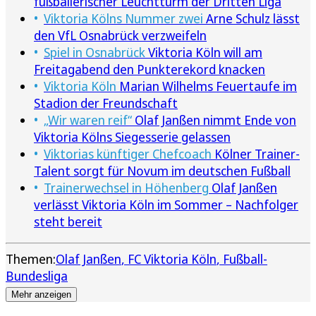
fußballerischer Leuchtturm der Dritten Liga
Viktoria Kölns Nummer zwei
Arne Schulz lässt
den VfL Osnabrück verzweifeln
Spiel in Osnabrück
Viktoria Köln will am
Freitagabend den Punkterekord knacken
Viktoria Köln
Marian Wilhelms Feuertaufe im
Stadion der Freundschaft
„Wir waren reif“
Olaf Janßen nimmt Ende von
Viktoria Kölns Siegesserie gelassen
Viktorias künftiger Chefcoach
Kölner Trainer-
Talent sorgt für Novum im deutschen Fußball
Trainerwechsel in Höhenberg
Olaf Janßen
verlässt Viktoria Köln im Sommer – Nachfolger
steht bereit
Themen:
Olaf Janßen
FC Viktoria Köln
Fußball-
Bundesliga
Mehr anzeigen