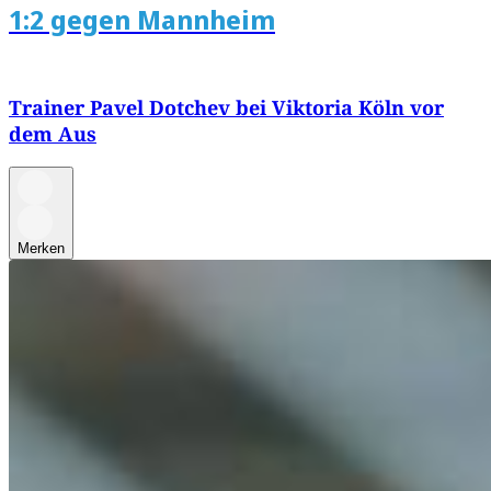
1:2 gegen Mannheim
Trainer Pavel Dotchev bei Viktoria Köln vor
dem Aus
Merken