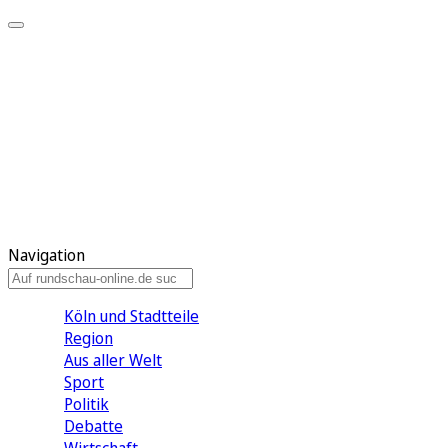
Meine KR
Meine Artikel
Meine Region
Meine Newsletter
Gewinnspiele
Mein Rundschau PLUS
Mein E-Paper
Navigation
Köln und Stadtteile
Region
Aus aller Welt
Sport
Politik
Debatte