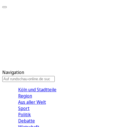
Meine KR
Meine Artikel
Meine Region
Meine Newsletter
Gewinnspiele
Mein Rundschau PLUS
Mein E-Paper
Navigation
Köln und Stadtteile
Region
Aus aller Welt
Sport
Politik
Debatte