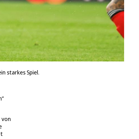
n starkes Spiel.
h“
r von
e
ht