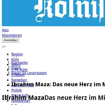
Abo
Abonnieren
Anmelden
Region
Köln
Startseite
Sport
Sport
1. FC Köln
Bayer 04 Leverkusen
Erleben
Ratgeber
Ibrahim Maza: Das neue Herz im M
Aus aller Welt
Politik
Wirtschaft
Ibrahim Maza
Das neue Herz im Mi
Newsletter