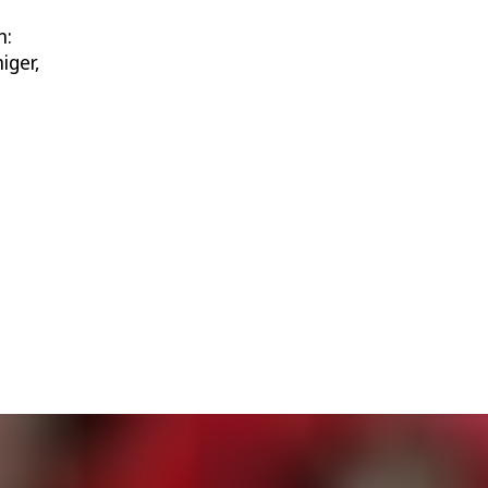
n:
iger,