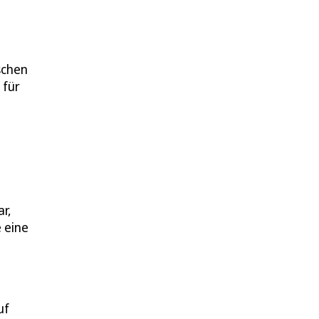
schen
 für
r,
 eine
uf