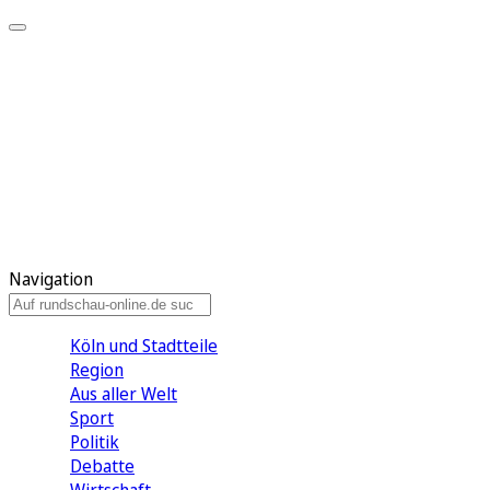
Meine KR
Meine Artikel
Meine Region
Meine Newsletter
Gewinnspiele
Mein Rundschau PLUS
Mein E-Paper
Navigation
Köln und Stadtteile
Region
Aus aller Welt
Sport
Politik
Debatte