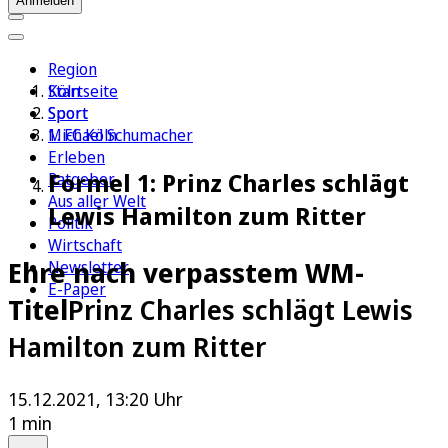
Anmelden
Region
Köln
Startseite
Sport
Sport
1. FC Köln
Michael Schumacher
Erleben
Formel 1: Prinz Charles schlägt
Ratgeber
Aus aller Welt
Lewis Hamilton zum Ritter
Politik
Wirtschaft
Ehre nach verpasstem WM-
Newsletter
E-Paper
Titel
Prinz Charles schlägt Lewis
Hamilton zum Ritter
15.12.2021, 13:20 Uhr
1 min
Auf Google bevorzugen