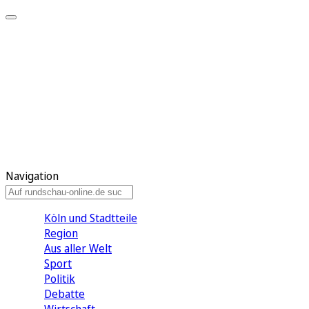
Meine KR
Meine Artikel
Meine Region
Meine Newsletter
Gewinnspiele
Mein Rundschau PLUS
Mein E-Paper
Navigation
Köln und Stadtteile
Region
Aus aller Welt
Sport
Politik
Debatte