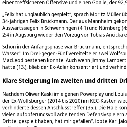
einer treffsicheren Offensive und einen Goalie, der 92
„Felix hat unglaublich gespielt“, sprach Moritz Müller
34-jährigen Felix Brückmann. Der aus Mannheim geko
Auswärtssiegen in Schwenningen (4:1) und Nürnberg (4
2:4 in Augsburg wieder den Vorzug vor Tobias Ancicka e
Schon in der Anfangsphase war Brückmann, entspreche
Wasser“. Im Drei-gegen-Fünf vereitelte er zwei Wolfsb
MacLeod bestehen konnte. Auch wenn Jimmy Lambert d
hatte (13.), blieb der Ex-Adler konzentriert und verhin
Klare Steigerung im zweiten und dritten Dri
Nachdem Oliwer Kaski im eigenen Powerplay und Louis M
der Ex-Wolfsburger (2014 bis 2020) im KEC-Kasten wied
verhinderte dessen Anschlusstreffer (35.). Die Haie ko
vielen aufopferungsvoll arbeitenden Defensivspielern a
Drittel gespielt haben, hat mir gefallen“, lobte Kari J