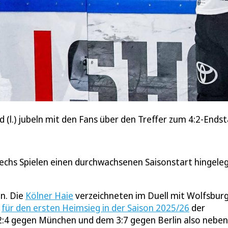
d (l.) jubeln mit den Fans über den Treffer zum 4:2-Ends
sechs Spielen einen durchwachsenen Saisonstart hingeleg
n. Die
Kölner Haie
verzeichneten im Duell mit Wolfsbur
n
für den ersten Heimsieg in der Saison 2025/26
der
2:4 gegen München und dem 3:7 gegen Berlin also neben