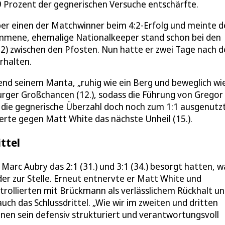
,9 Prozent der gegnerischen Versuche entschärfte.
 über einen der Matchwinner beim 4:2-Erfolg und meinte 
mmene, ehemalige Nationalkeeper stand schon bei den
:2) zwischen den Pfosten. Nun hatte er zwei Tage nach 
rhalten.
nd seinem Manta, „ruhig wie ein Berg und beweglich wi
urger Großchancen (12.), sodass die Führung von Gregor
ie gegnerische Überzahl doch noch zum 1:1 ausgenutz
derte gegen Matt White das nächste Unheil (15.).
ttel
arc Aubry das 2:1 (31.) und 3:1 (34.) besorgt hatten, w
er zur Stelle. Erneut entnervte er Matt White und
ntrollierten mit Brückmann als verlässlichem Rückhalt u
uch das Schlussdrittel. „Wie wir im zweiten und dritten
alonen sein defensiv strukturiert und verantwortungsvoll