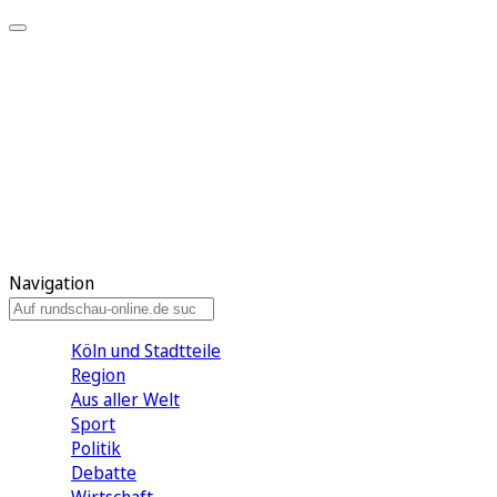
Meine KR
Meine Artikel
Meine Region
Meine Newsletter
Gewinnspiele
Mein Rundschau PLUS
Mein E-Paper
Navigation
Köln und Stadtteile
Region
Aus aller Welt
Sport
Politik
Debatte