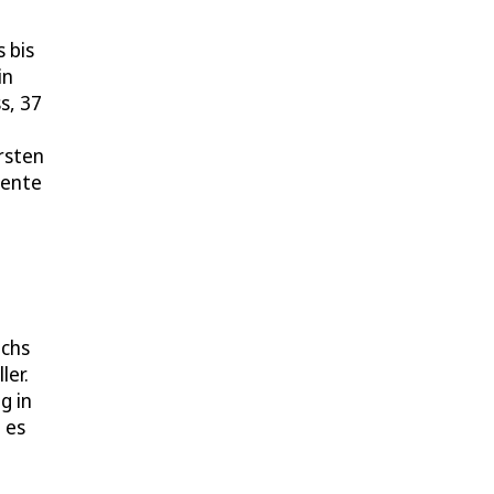
 bis
in
s, 37
rsten
mente
echs
ler.
g in
 es