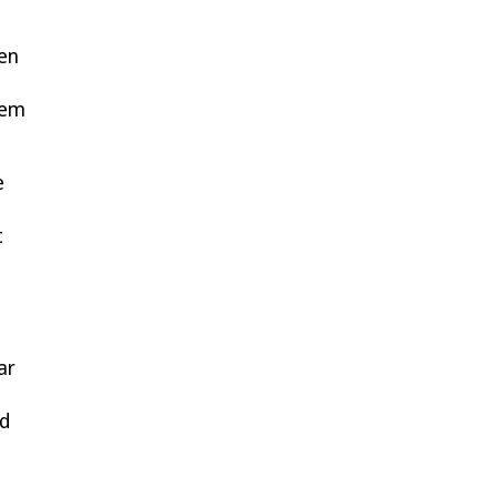
den
dem
e
t
ar
nd