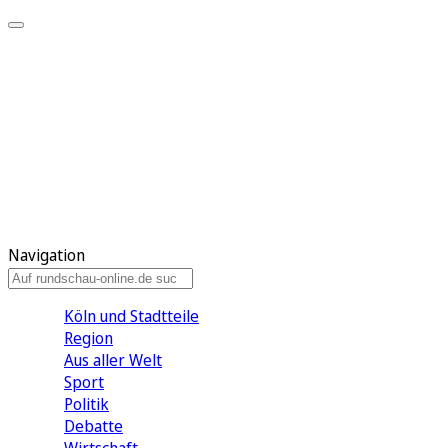
Meine KR
Meine Artikel
Meine Region
Meine Newsletter
Gewinnspiele
Mein Rundschau PLUS
Mein E-Paper
Navigation
Köln und Stadtteile
Region
Aus aller Welt
Sport
Politik
Debatte