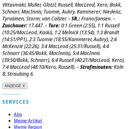
Vittasmäki; Müller, Glötzl; Russell, MacLeod, Kero; Bokk,
Schnarr, MacInnis; Tuomie, Aubry, Kammerer; Niedenz,
Tyrväinen, Storm; van Calster. –
SR.:
Frano/Jansen. –
Zuschauer:
17.447. –
Tore:
0:1 Green (2:55), 1:1 Russell
(10:25/MacLeod, Kaski), 1:2 Melnick (13:54), 1:3 Brandt
(14:51/PP1), 2:3 Tuomie (18:55/Kammerer, Aubry), 2:4
McKenzie (22:26), 3:4 MacLeod (25:31/Russell), 4:4
Schnarr (36:45/Bokk, MacInnis), 5:4 MacInnis
(39:50/Bokk, Schnarr), 6:4 Russell (40:21/MacLeod, Kero),
7:4 MacLeod (48:10/Kero, Russell). –
Strafminuten:
Köln
8; Straubing 6.
ANZEIGE X
SERVICES
Abo
Meine Artikel
Meine Region