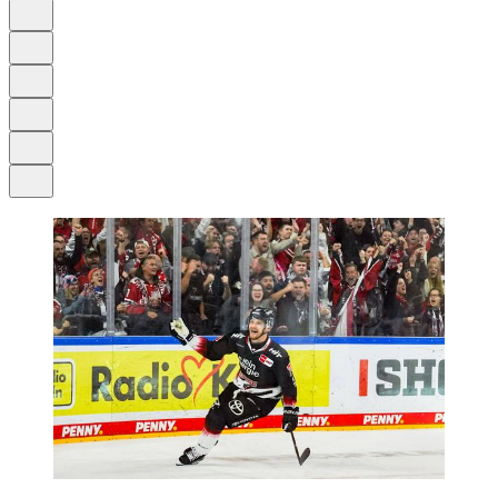
Auf Google bevorzugen
Anhören
Schrift
Merken
Drucken
Teilen