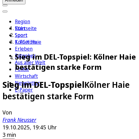
Anmelden
Region
Köln
Startseite
Sport
Sport
1. FC Köln
Kölner Haie
Erleben
Sieg im DEL-Topspiel: Kölner Haie
Ratgeber
Aus aller Welt
bestätigen starke Form
Politik
Wirtschaft
Sieg im DEL-Topspiel
Kölner Haie
Newsletter
E-Paper
bestätigen starke Form
Von
Frank Neusser
19.10.2025, 19:45 Uhr
3 min