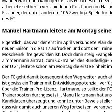
Manuel Hartmann kann getrost als FC-Urgestein bezei
arbeitete seither in verschiedenen Positionen im Nach
Esslinger, der unter anderem 106 Zweitliga-Spiele für d
des FC.
Manuel Hartmann leitete am Montag seine er
Eigentlich, das war der erst im April verkündete Plan 
neuen Saison in die U 17 aufrücken und dort den Tra
Moschenski freigeworden ist. Doch dann steig Evangelo
Zimmermann antrat, zum Co-Trainer des Bundesliga-Te
der U 21, leitete schon am Montag die erste Einheit im
Der FC geht damit konsequent den Weg weiter, auch ab
ist gewiss ein Trainer mit Entwicklungspotenzial, verf
über die Trainer-Pro-Lizenz. Hartmann, so teilte der F
Trainerposten durchgesetzt: „Manu Hartmann hat uns 
Kandidaten überzeugt und konnte unter Beweis stellen, 
dass wir damit auch unseren Weg fortsetzen, verantwo