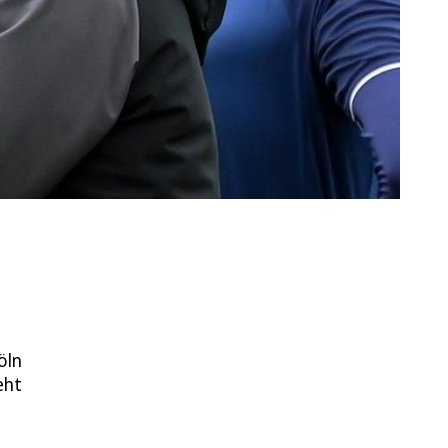
öln
eht