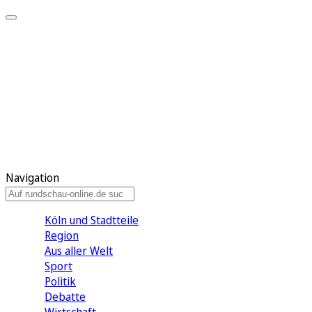
Meine KR
Meine Artikel
Meine Region
Meine Newsletter
Gewinnspiele
Mein Rundschau PLUS
Mein E-Paper
Navigation
Köln und Stadtteile
Region
Aus aller Welt
Sport
Politik
Debatte