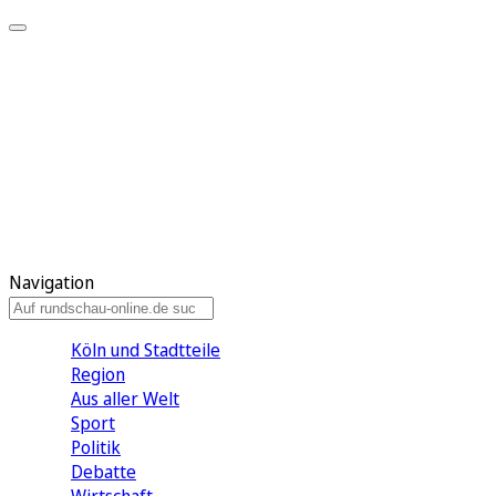
Meine KR
Meine Artikel
Meine Region
Meine Newsletter
Gewinnspiele
Mein Rundschau PLUS
Mein E-Paper
Navigation
Köln und Stadtteile
Region
Aus aller Welt
Sport
Politik
Debatte