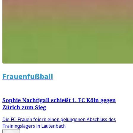
Frauenfußball
Sophie Nachtigall schießt 1. FC Köln gegen
Zürich zum Sieg
Die FC-Frauen feiern einen gelungenen Abschluss des
Trainingslagers in Lautenbach.