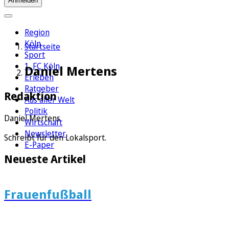
Anmelden
Region
Köln
Startseite
Sport
1. FC Köln
Daniel Mertens
Erleben
Ratgeber
Redaktion
Aus aller Welt
Politik
Daniel Mertens
Wirtschaft
Newsletter
Schreibt für den Lokalsport.
E-Paper
Neueste Artikel
Frauenfußball