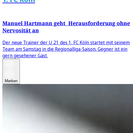
Manuel Hartmann geht Herausforderung ohne
Nervosität an
Der neue Trainer der U 21 des 1. FC Köln startet mit seinem
Team am Samstag in die Regionalliga-Saison. Gegner ist ein
gern gesehener Gast.
Merken