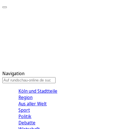
Meine KR
Meine Artikel
Meine Region
Meine Newsletter
Gewinnspiele
Mein Rundschau PLUS
Mein E-Paper
Navigation
Köln und Stadtteile
Region
Aus aller Welt
Sport
Politik
Debatte