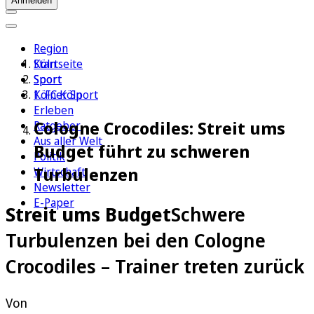
Anmelden
Region
Köln
Startseite
Sport
Sport
1. FC Köln
Kölner Sport
Erleben
Cologne Crocodiles: Streit ums
Ratgeber
Aus aller Welt
Budget führt zu schweren
Politik
Turbulenzen
Wirtschaft
Newsletter
E-Paper
Streit ums Budget
Schwere
Turbulenzen bei den Cologne
Crocodiles – Trainer treten zurück
Von