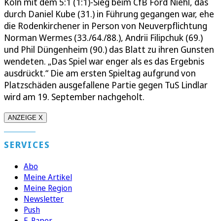
Köln mit dem 5:1 (1:1)-Sieg beim CfB Ford Niehl, das
durch Daniel Kube (31.) in Führung gegangen war, ehe
die Rodenkirchener in Person von Neuverpflichtung
Norman Wermes (33./64./88.), Andrii Filipchuk (69.)
und Phil Düngenheim (90.) das Blatt zu ihren Gunsten
wendeten. „Das Spiel war enger als es das Ergebnis
ausdrückt.“ Die am ersten Spieltag aufgrund von
Platzschäden ausgefallene Partie gegen TuS Lindlar
wird am 19. September nachgeholt.
ANZEIGE X
SERVICES
Abo
Meine Artikel
Meine Region
Newsletter
Push
E-Paper