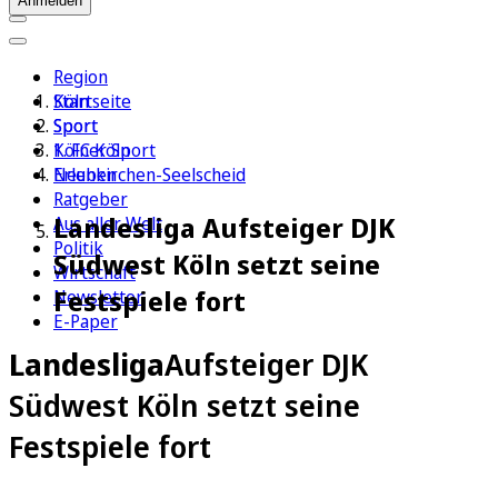
Anmelden
Region
Köln
Startseite
Sport
Sport
1. FC Köln
Kölner Sport
Erleben
Neunkirchen-Seelscheid
Ratgeber
Landesliga Aufsteiger DJK
Aus aller Welt
Politik
Südwest Köln setzt seine
Wirtschaft
Festspiele fort
Newsletter
E-Paper
Landesliga
Aufsteiger DJK
Südwest Köln setzt seine
Festspiele fort