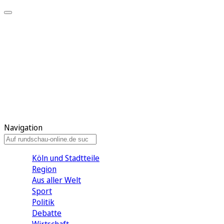
Meine KR
Meine Artikel
Meine Region
Meine Newsletter
Gewinnspiele
Mein Rundschau PLUS
Mein E-Paper
Navigation
Köln und Stadtteile
Region
Aus aller Welt
Sport
Politik
Debatte