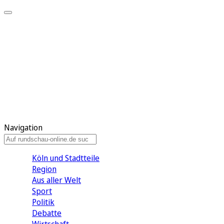
Meine KR
Meine Artikel
Meine Region
Meine Newsletter
Gewinnspiele
Mein Rundschau PLUS
Mein E-Paper
Navigation
Köln und Stadtteile
Region
Aus aller Welt
Sport
Politik
Debatte