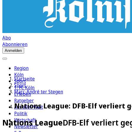
Abo
Abonnieren
Anmelden
Region
Köln
Startseite
Sport
Sport
1. FC Köln
Marc-André ter Stegen
Erleben
Ratgeber
Nations League: DFB-Elf verliert 
Aus aller Welt
Politik
Wirtschaft
Nations League
DFB-Elf verliert g
Newsletter