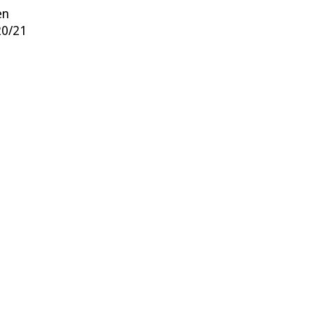
en
20/21