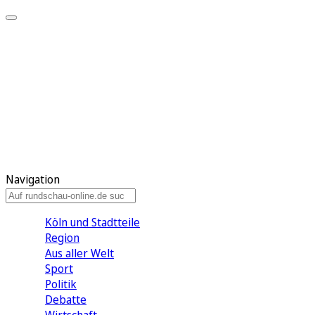
Meine KR
Meine Artikel
Meine Region
Meine Newsletter
Gewinnspiele
Mein Rundschau PLUS
Mein E-Paper
Navigation
Köln und Stadtteile
Region
Aus aller Welt
Sport
Politik
Debatte