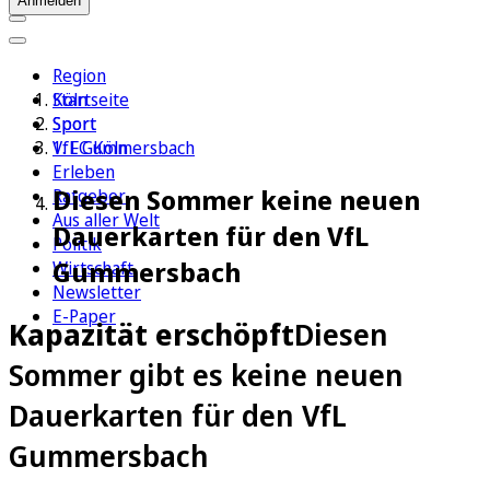
Anmelden
Region
Köln
Startseite
Sport
Sport
1. FC Köln
VfL Gummersbach
Erleben
Diesen Sommer keine neuen
Ratgeber
Aus aller Welt
Dauerkarten für den VfL
Politik
Gummersbach
Wirtschaft
Newsletter
E-Paper
Kapazität erschöpft
Diesen
Sommer gibt es keine neuen
Dauerkarten für den VfL
Gummersbach