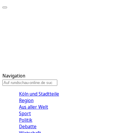
Meine KR
Meine Artikel
Meine Region
Meine Newsletter
Gewinnspiele
Mein Rundschau PLUS
Mein E-Paper
Navigation
Köln und Stadtteile
Region
Aus aller Welt
Sport
Politik
Debatte