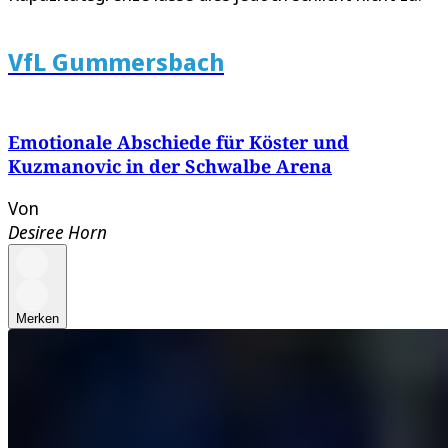
VfL Gummersbach
Emotionale Abschiede für Köster und
Kuzmanovic in der Schwalbe Arena
Von
Desiree Horn
Merken