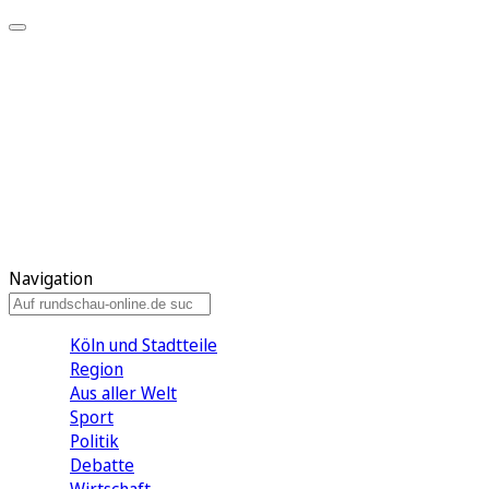
Meine KR
Meine Artikel
Meine Region
Meine Newsletter
Gewinnspiele
Mein Rundschau PLUS
Mein E-Paper
Navigation
Köln und Stadtteile
Region
Aus aller Welt
Sport
Politik
Debatte