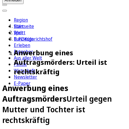
Anmelden
Region
Köln
Startseite
Sport
Welt
1. FC Köln
Bundesgerichtshof
Erleben
Anwerbung eines
Ratgeber
Aus aller Welt
Auftragsmörders: Urteil ist
Politik
rechtskräftig
Wirtschaft
Newsletter
E-Paper
Anwerbung eines
Auftragsmörders
Urteil gegen
Mutter und Tochter ist
rechtskräftig