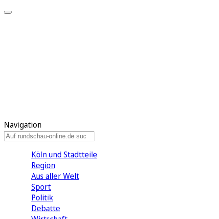
Meine KR
Meine Artikel
Meine Region
Meine Newsletter
Gewinnspiele
Mein Rundschau PLUS
Mein E-Paper
Navigation
Köln und Stadtteile
Region
Aus aller Welt
Sport
Politik
Debatte