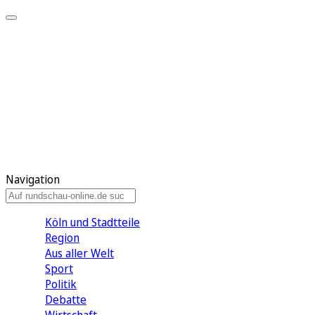
Meine KR
Meine Artikel
Meine Region
Meine Newsletter
Gewinnspiele
Mein Rundschau PLUS
Mein E-Paper
Navigation
Köln und Stadtteile
Region
Aus aller Welt
Sport
Politik
Debatte