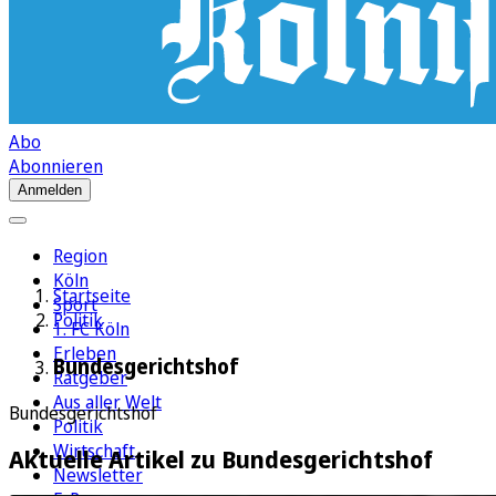
Abo
Abonnieren
Anmelden
Region
Köln
Startseite
Sport
Politik
1. FC Köln
Erleben
Bundesgerichtshof
Ratgeber
Aus aller Welt
Bundesgerichtshof
Politik
Wirtschaft
Aktuelle Artikel zu Bundesgerichtshof
Newsletter