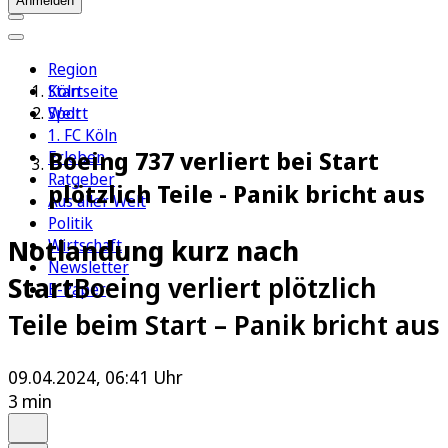
Anmelden
Region
Köln
Startseite
Sport
Welt
1. FC Köln
Boeing 737 verliert bei Start
Erleben
Ratgeber
plötzlich Teile - Panik bricht aus
Aus aller Welt
Politik
Notlandung kurz nach
Wirtschaft
Newsletter
Start
Boeing verliert plötzlich
E-Paper
Teile beim Start – Panik bricht aus
09.04.2024, 06:41 Uhr
3 min
Auf Google bevorzugen