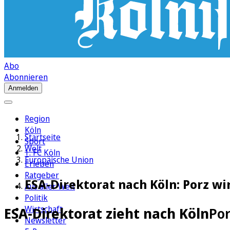
Abo
Abonnieren
Anmelden
Region
Köln
Startseite
Sport
Welt
1. FC Köln
Europäische Union
Erleben
Ratgeber
ESA-Direktorat nach Köln: Porz 
Aus aller Welt
Politik
Wirtschaft
ESA-Direktorat zieht nach Köln
Po
Newsletter