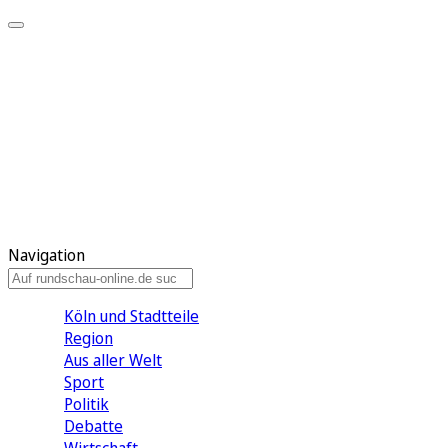
Meine KR
Meine Artikel
Meine Region
Meine Newsletter
Gewinnspiele
Mein Rundschau PLUS
Mein E-Paper
Navigation
Köln und Stadtteile
Region
Aus aller Welt
Sport
Politik
Debatte