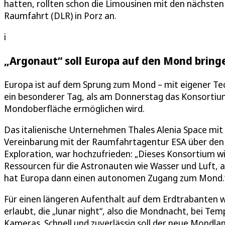
hatten, rollten schon die Limousinen mit den nächste
Raumfahrt (DLR) in Porz an.
i
„Argonaut“ soll Europa auf den Mond bring
Europa ist auf dem Sprung zum Mond – mit eigener Tech
ein besonderer Tag, als am Donnerstag das Konsortium
Mondoberfläche ermöglichen wird.
Das italienische Unternehmen Thales Alenia Space mit
Vereinbarung mit der Raumfahrtagentur ESA über den 
Exploration, war hochzufrieden: „Dieses Konsortium w
Ressourcen für die Astronauten wie Wasser und Luft, 
hat Europa dann einen autonomen Zugang zum Mond.
Für einen längeren Aufenthalt auf dem Erdtrabanten w
erlaubt, die „lunar night“, also die Mondnacht, bei T
Kameras. Schnell und zuverlässig soll der neue Mondla