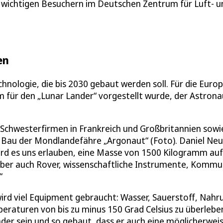
n wichtigen Besuchern im Deutschen Zentrum für Luft- u
en
nologie, die bis 2030 gebaut werden soll. Für die Euro
 für den „Lunar Lander“ vorgestellt wurde, der Astron
 Schwesterfirmen in Frankreich und Großbritannien so
Bau der Mondlandefähre „Argonaut“ (Foto). Daniel Ne
ird es uns erlauben, eine Masse von 1500 Kilogramm au
aber auch Rover, wissenschaftliche Instrumente, Kommun
“
ird viel Equipment gebraucht: Wasser, Sauerstoff, Nahr
emperaturen von bis zu minus 150 Grad Celsius zu überl
nder sein und so gebaut, dass er auch eine möglicherwe