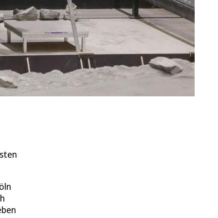
osten
öln
ch
eben