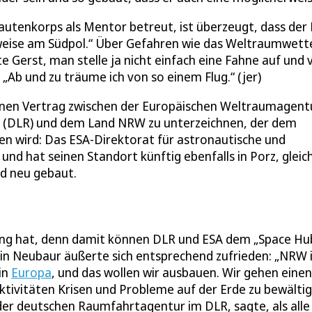
autenkorps als Mentor betreut, ist überzeugt, dass der 
lsweise am Südpol.“ Über Gefahren wie das Weltraumwet
gte Gerst, man stelle ja nicht einfach eine Fahne auf u
 „Ab und zu träume ich von so einem Flug.“ (jer)
nen Vertrag zwischen der Europäischen Weltraumagent
 (DLR) und dem Land NRW zu unterzeichnen, der dem
n wird: Das ESA-Direktorat für astronautische und
nd hat seinen Standort künftig ebenfalls in Porz, gleic
d neu gebaut.
ung hat, denn damit können DLR und ESA dem „Space Hu
rin Neubaur äußerte sich entsprechend zufrieden: „NRW 
in
Europa
, und das wollen wir ausbauen. Wir gehen einen
ivitäten Krisen und Probleme auf der Erde zu bewältig
der deutschen Raumfahrtagentur im DLR, sagte, als alle