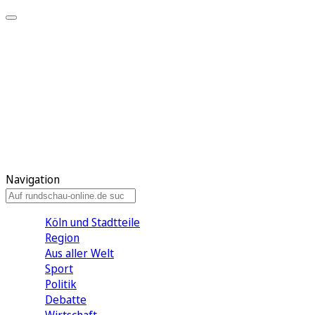
Meine KR
Meine Artikel
Meine Region
Meine Newsletter
Gewinnspiele
Mein Rundschau PLUS
Mein E-Paper
Navigation
Köln und Stadtteile
Region
Aus aller Welt
Sport
Politik
Debatte