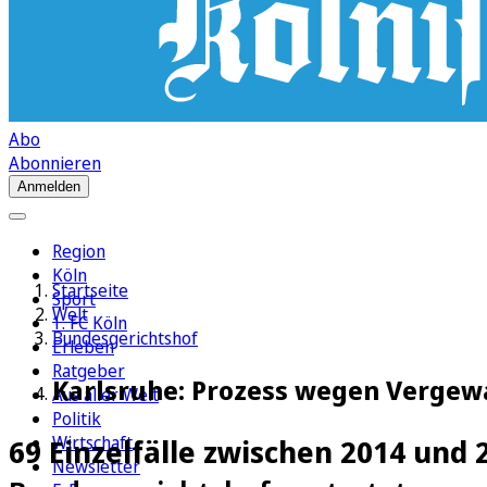
Abo
Abonnieren
Anmelden
Region
Köln
Startseite
Sport
Welt
1. FC Köln
Bundesgerichtshof
Erleben
Ratgeber
Karlsruhe: Prozess wegen Vergew
Aus aller Welt
Politik
Wirtschaft
69 Einzelfälle zwischen 2014 und 
Newsletter