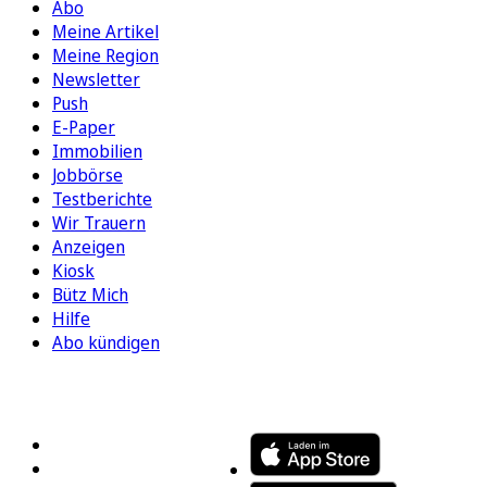
Abo
Meine Artikel
Meine Region
Newsletter
Push
E-Paper
Immobilien
Jobbörse
Testberichte
Wir Trauern
Anzeigen
Kiosk
Bütz Mich
Hilfe
Abo kündigen
FOLGEN SIE UNS
ENTDECKEN SIE UNSERE APP