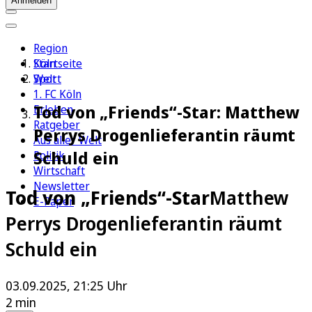
Anmelden
Region
Köln
Startseite
Sport
Welt
1. FC Köln
Tod von „Friends“-Star: Matthew
Erleben
Ratgeber
Perrys Drogenlieferantin räumt
Aus aller Welt
Schuld ein
Politik
Wirtschaft
Newsletter
Tod von „Friends“-Star
Matthew
E-Paper
Perrys Drogenlieferantin räumt
Schuld ein
03.09.2025, 21:25 Uhr
2 min