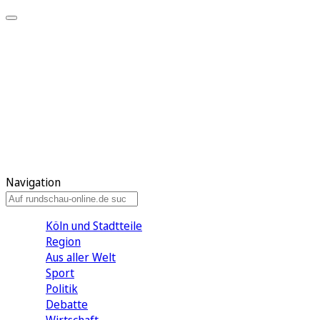
Meine KR
Meine Artikel
Meine Region
Meine Newsletter
Gewinnspiele
Mein Rundschau PLUS
Mein E-Paper
Navigation
Köln und Stadtteile
Region
Aus aller Welt
Sport
Politik
Debatte