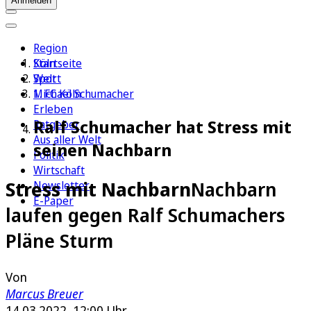
Anmelden
Region
Köln
Startseite
Sport
Welt
1. FC Köln
Michael Schumacher
Erleben
Ralf Schumacher hat Stress mit
Ratgeber
Aus aller Welt
seinen Nachbarn
Politik
Wirtschaft
Stress mit Nachbarn
Nachbarn
Newsletter
E-Paper
laufen gegen Ralf Schumachers
Pläne Sturm
Von
Marcus Breuer
14.03.2022, 12:00 Uhr