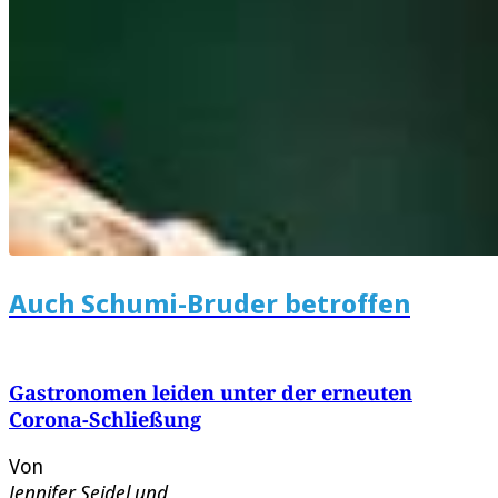
Auch Schumi-Bruder betroffen
Gastronomen leiden unter der erneuten
Corona-Schließung
Von
Jennifer Seidel
und