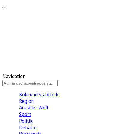
Meine KR
Meine Artikel
Meine Region
Meine Newsletter
Gewinnspiele
Mein Rundschau PLUS
Mein E-Paper
Navigation
Köln und Stadtteile
Region
Aus aller Welt
Sport
Politik
Debatte