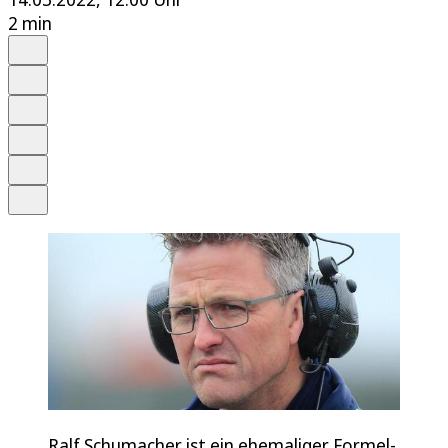
2 min
Auf Google bevorzugen
Anhören
Schrift
Merken
Drucken
Teilen
Ralf Schumacher ist ein ehemaliger Formel-