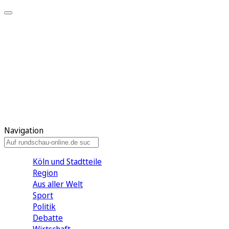
Meine KR
Meine Artikel
Meine Region
Meine Newsletter
Gewinnspiele
Mein Rundschau PLUS
Mein E-Paper
Navigation
Köln und Stadtteile
Region
Aus aller Welt
Sport
Politik
Debatte