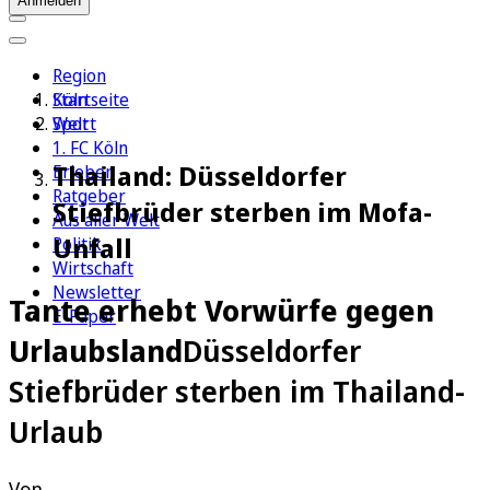
Anmelden
Region
Köln
Startseite
Sport
Welt
1. FC Köln
Thailand: Düsseldorfer
Erleben
Ratgeber
Stiefbrüder sterben im Mofa-
Aus aller Welt
Unfall
Politik
Wirtschaft
Newsletter
Tante erhebt Vorwürfe gegen
E-Paper
Urlaubsland
Düsseldorfer
Stiefbrüder sterben im Thailand-
Urlaub
Von