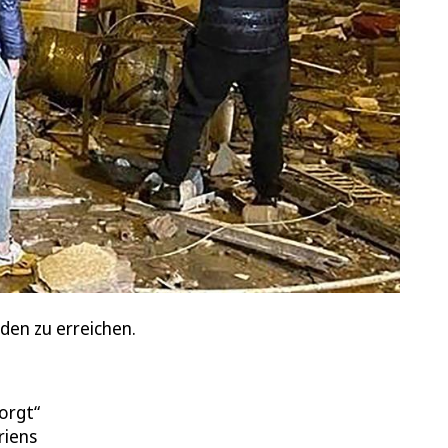
den zu erreichen.
sorgt“
riens