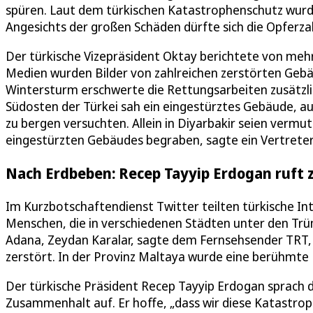
spüren. Laut dem türkischen Katastrophenschutz wurd
Angesichts der großen Schäden dürfte sich die Opferza
Der türkische Vizepräsident Oktay berichtete von mehr
Medien wurden Bilder von zahlreichen zerstörten Gebä
Wintersturm erschwerte die Rettungsarbeiten zusätzlich
Südosten der Türkei sah ein eingestürztes Gebäude,
zu bergen versuchten. Allein in Diyarbakir seien verm
eingestürzten Gebäudes begraben, sagte ein Vertret
Nach Erdbeben: Recep Tayyip Erdogan ruft
Im Kurzbotschaftendienst Twitter teilten türkische In
Menschen, die in verschiedenen Städten unter den Tr
Adana, Zeydan Karalar, sagte dem Fernsehsender TRT,
zerstört. In der Provinz Maltaya wurde eine berühmte
Der türkische Präsident Recep Tayyip Erdogan sprach d
Zusammenhalt auf. Er hoffe, „dass wir diese Katastro