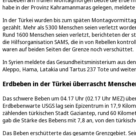
Erdbeben am frühen Montagmorgen bebte die Erde mit
habe in der Provinz Kahramanmaras gelegen, meldete d
In der Türkei wurden bis zum späten Montagvormittag
gezählt. Mehr als 5300 Menschen seien verletzt worden.
Rund 1600 Menschen seien verletzt, berichteten der 
die Hilfsorganisation SAMS, die in von Rebellen kontr
waren auf beiden Seiten der Grenze noch verschüttet.
In Syrien meldete das Gesundheitsministerium aus den
Aleppo, Hama, Latakia und Tartus 237 Tote und weiter
Erdbeben in der Türkei überrascht Mensche
Das schwere Beben um 04.17 Uhr (02.17 Uhr MEZ) über
Erdbebenwarte USGS lag sein Epizentrum in 17,9 Kilome
zählenden türkischen Stadt Gaziantep, rund 60 Kilome
gab die Stärke des Bebens mit 7,8 an, von den türkisc
Das Beben erschütterte das gesamte Grenzgebiet. Sei