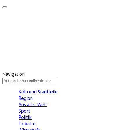
Meine KR
Meine Artikel
Meine Region
Meine Newsletter
Gewinnspiele
Mein Rundschau PLUS
Mein E-Paper
Navigation
Köln und Stadtteile
Region
Aus aller Welt
Sport
Politik
Debatte