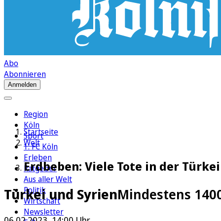
Abo
Abonnieren
Anmelden
Region
Köln
Startseite
Sport
Welt
1. FC Köln
Erleben
Erdbeben: Viele Tote in der Türke
Ratgeber
Aus aller Welt
Politik
Türkei und Syrien
Mindestens 1400
Wirtschaft
Newsletter
06.02.2023, 14:00 Uhr