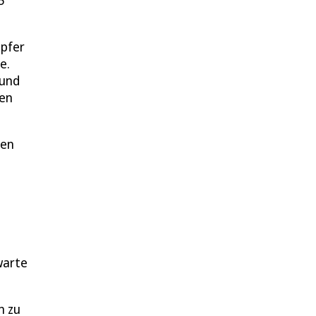
5
Opfer
e.
 und
hen
zen
warte
n zu