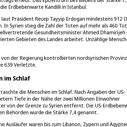
tags erneut. Das Epizentrum des Bebens der Stärke 7,
ie Erdbebenwarte Kandilli in Istanbul.
 laut Präsident Recep Tayyip Erdogan mindestens 912 
 In Syrien stieg die Zahl der Toten auf mehr als 460 Tot
stellvertretende Gesundheitsminister Ahmed Dhamirijeh
ollierten Gebieten des Landes arbeitet. Unzählige Mensc
 von der Regierung kontrollierten nordsyrischen Provin
e 639 Verletzte.
n im Schlaf
raschte die Menschen im Schlaf. Nach Angaben der US-
tern Tiefe in der Nähe der zwei Millionen Einwohner
ter von der Grenze zu Syrien entfernt. Die US-Erdbeben
hen Behörden wurde die Stärke 7,4 genannt.
ne Ausläufer waren bis zum Libanon, Zypern und Ägypte