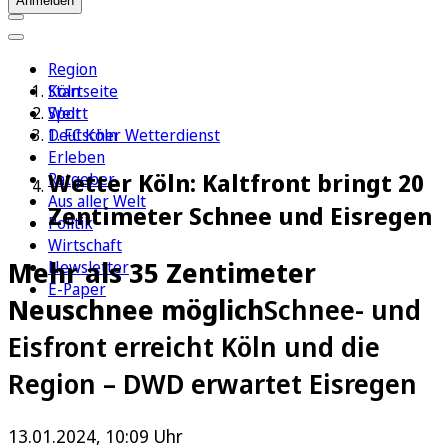
Anmelden
Region
Köln
Startseite
Sport
Welt
1. FC Köln
Deutscher Wetterdienst
Erleben
Wetter Köln: Kaltfront bringt 20
Ratgeber
Aus aller Welt
Zentimeter Schnee und Eisregen
Politik
Wirtschaft
Mehr als 35 Zentimeter
Newsletter
E-Paper
Neuschnee möglich
Schnee- und
Eisfront erreicht Köln und die
Region – DWD erwartet Eisregen
13.01.2024, 10:09 Uhr