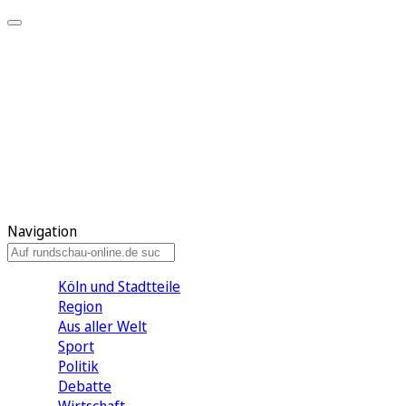
Meine KR
Meine Artikel
Meine Region
Meine Newsletter
Gewinnspiele
Mein Rundschau PLUS
Mein E-Paper
Navigation
Köln und Stadtteile
Region
Aus aller Welt
Sport
Politik
Debatte