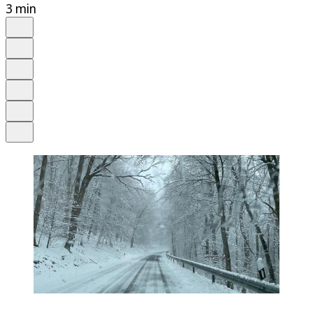
3 min
Auf Google bevorzugen
Anhören
Schrift
Merken
Drucken
Teilen