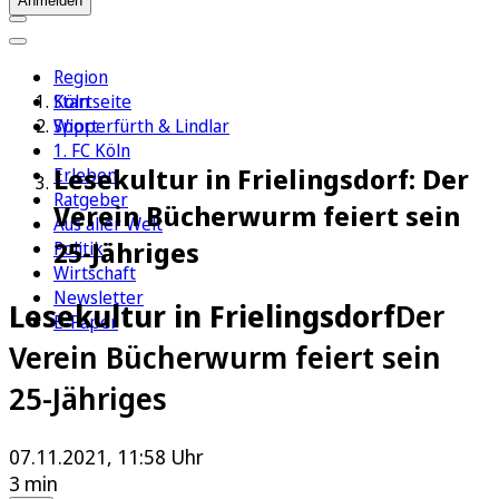
Anmelden
Region
Köln
Startseite
Sport
Wipperfürth & Lindlar
1. FC Köln
Lesekultur in Frielingsdorf: Der
Erleben
Ratgeber
Verein Bücherwurm feiert sein
Aus aller Welt
25-Jähriges
Politik
Wirtschaft
Newsletter
Lesekultur in Frielingsdorf
Der
E-Paper
Verein Bücherwurm feiert sein
25-Jähriges
07.11.2021, 11:58 Uhr
3 min