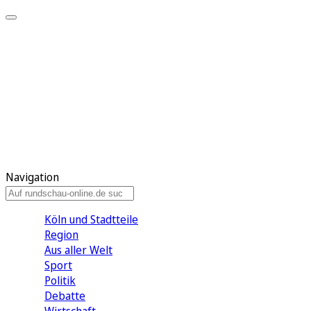
Meine KR
Meine Artikel
Meine Region
Meine Newsletter
Gewinnspiele
Mein Rundschau PLUS
Mein E-Paper
Navigation
Köln und Stadtteile
Region
Aus aller Welt
Sport
Politik
Debatte