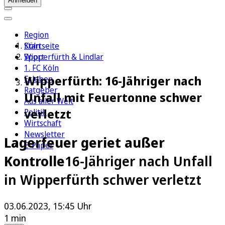
Anmelden
Region
Köln
Startseite
Sport
Wipperfürth & Lindlar
1. FC Köln
Wipperfürth: 16-Jähriger nach
Erleben
Ratgeber
Unfall mit Feuertonne schwer
Aus aller Welt
verletzt
Politik
Wirtschaft
Newsletter
Lagerfeuer geriet außer
E-Paper
Kontrolle
16-Jähriger nach Unfall
in Wipperfürth schwer verletzt
03.06.2023, 15:45 Uhr
1 min