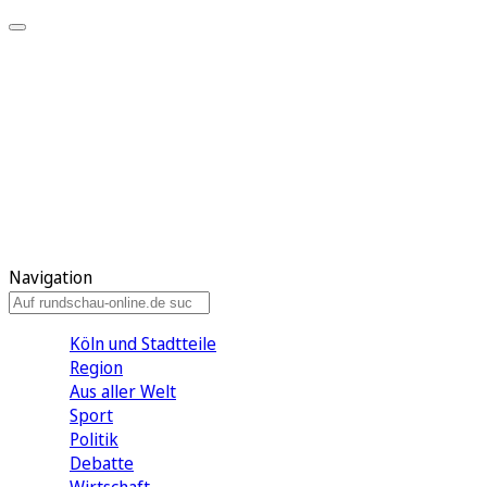
Meine KR
Meine Artikel
Meine Region
Meine Newsletter
Gewinnspiele
Mein Rundschau PLUS
Mein E-Paper
Navigation
Köln und Stadtteile
Region
Aus aller Welt
Sport
Politik
Debatte