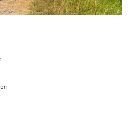
t
von