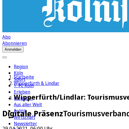
Abo
Abonnieren
Anmelden
Region
Köln
Startseite
Sport
Wipperfürth & Lindlar
1. FC Köln
Erleben
Wipperfürth/Lindlar: Tourismusve
Ratgeber
Aus aller Welt
Politik
Digitale Präsenz
Tourismusverband 
Wirtschaft
Newsletter
29.04.2021, 06:00 Uhr