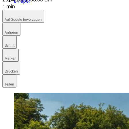
E-Paper
1 min
Auf Google bevorzugen
Anhören
Schrift
Merken
Drucken
Teilen