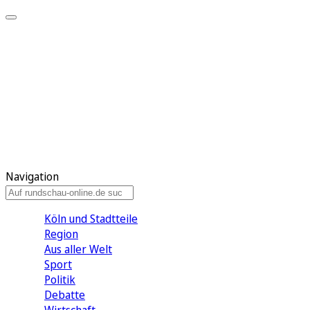
Meine KR
Meine Artikel
Meine Region
Meine Newsletter
Gewinnspiele
Mein Rundschau PLUS
Mein E-Paper
Navigation
Köln und Stadtteile
Region
Aus aller Welt
Sport
Politik
Debatte