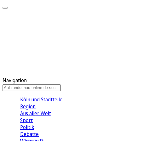
Meine KR
Meine Artikel
Meine Region
Meine Newsletter
Gewinnspiele
Mein Rundschau PLUS
Mein E-Paper
Navigation
Köln und Stadtteile
Region
Aus aller Welt
Sport
Politik
Debatte