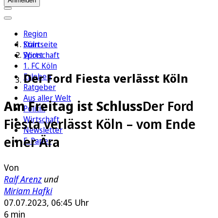
Anmelden
Region
Köln
Startseite
Sport
Wirtschaft
1. FC Köln
Der Ford Fiesta verlässt Köln
Erleben
Ratgeber
Aus aller Welt
Am Freitag ist Schluss
Der Ford
Politik
Wirtschaft
Fiesta verlässt Köln – vom Ende
Newsletter
einer Ära
E-Paper
Von
Ralf Arenz
und
Miriam Hafki
07.07.2023, 06:45 Uhr
6 min